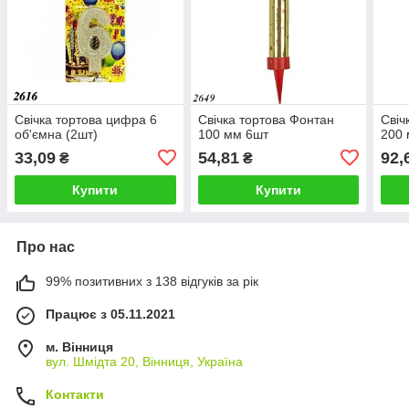
Свічка тортова цифра 6
Свічка тортова Фонтан
Свіч
об'ємна (2шт)
100 мм 6шт
200
33,09
54,81
92,
₴
₴
Купити
Купити
Про нас
99% позитивних з 138 відгуків за рік
Працює з 05.11.2021
м. Вінниця
вул. Шмідта 20, Вінниця, Україна
Контакти