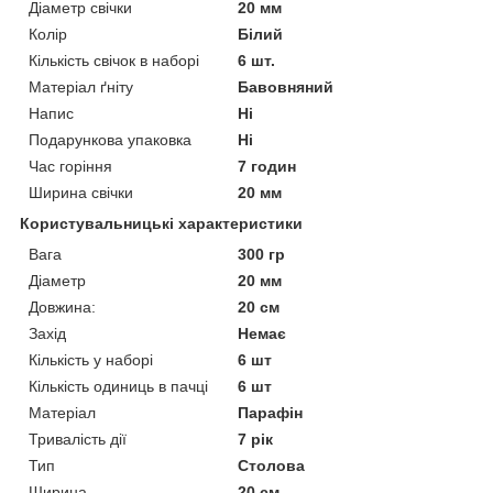
Діаметр свічки
20 мм
Колір
Білий
Кількість свічок в наборі
6 шт.
Матеріал ґніту
Бавовняний
Напис
Ні
Подарункова упаковка
Ні
Час горіння
7 годин
Ширина свічки
20 мм
Користувальницькі характеристики
Вага
300 гр
Діаметр
20 мм
Довжина:
20 см
Захід
Немає
Кількість у наборі
6 шт
Кількість одиниць в пачці
6 шт
Матеріал
Парафін
Тривалість дії
7 рік
Тип
Столова
Ширина
20 см