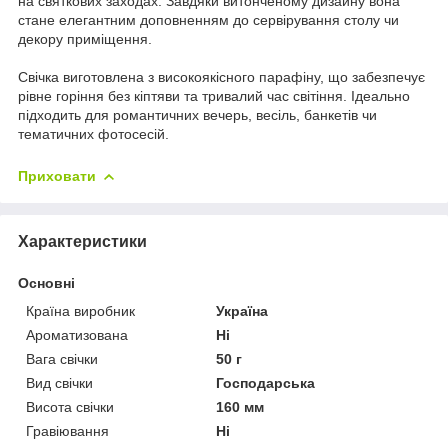
на святкових заходах. Завдяки витонченому дизайну вона
стане елегантним доповненням до сервірування столу чи
декору приміщення.
Свічка виготовлена з високоякісного парафіну, що забезпечує
рівне горіння без кіптяви та тривалий час світіння. Ідеально
підходить для романтичних вечерь, весіль, банкетів чи
тематичних фотосесій.
Приховати
Характеристики
Основні
Країна виробник
Україна
Ароматизована
Ні
Вага свічки
50 г
Вид свічки
Господарська
Висота свічки
160 мм
Гравіювання
Ні