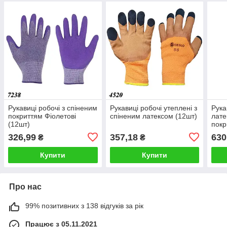
Рукавиці робочі з спіненим
Рукавиці робочі утеплені з
Рука
покриттям Фіолетові
спіненим латексом (12шт)
лате
(12шт)
покр
326,99
357,18
630
₴
₴
Купити
Купити
Про нас
99% позитивних з 138 відгуків за рік
Працює з 05.11.2021