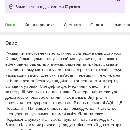
Замовлення під захистом
Опис
Характеристики
Доставка
Оплата
Умови п
Опис
Рукавички виготовлені з еластичного латексу найвищої якості.
Стінки, більш щільні, ніж у звичайних рукавичок, створюють
ефективний бар’єр для вірусів, бактерій та грибків. Завдяки
використаному матеріалу ambulance high risk, він забезпечує
найкращий захист для рук, зап’ясть і передпліч. Текстура на
всій поверхні забезпечує надійне захоплення та комфорт у
складних умовах. Специфікація: Медичний клас: І Тип
захисту: III Асептика: не асептична Текстура: мікротекстура з
додатковою текстурою на кінчиках пальців Внутрішня
поверхня: неопудрена - хлорована Рівень щільності AQL: 1,5
Переваги: - Найвища стійкість до пошкоджень. - Латексна,
неопудрена рукавичка - нижчий вміст білка латексу. -
Подовжена рукавичка - захист рук, зап'ясть та передпліч. -
Захист від хімічних речовин (продукт, віднесений до категорії