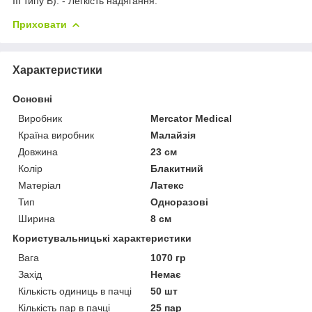
III типу B). - Легкість надягання.
Приховати
Характеристики
Основні
Виробник
Mercator Medical
Країна виробник
Малайзія
Довжина
23 см
Колір
Блакитний
Матеріал
Латекс
Тип
Одноразові
Ширина
8 см
Користувальницькі характеристики
Вага
1070 гр
Захід
Немає
Кількість одиниць в пачці
50 шт
Кількість пар в пачці
25 пар