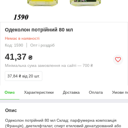
Одеколон потрійний 80 мл
Немає в наявності
Код: 1590
Опт і роздріб
41,37
₴
Мінімальна сума замовлення на сайті — 700 ₴
37,84 ₴
від 20 шт.
Опис
Характеристики
Доставка
Оплата
Умови п
Опис
Одеколон потрійний 80 мл Склад: парфумерна композиція
(Франція), диетилфталат, спирт етиловий денатурований або