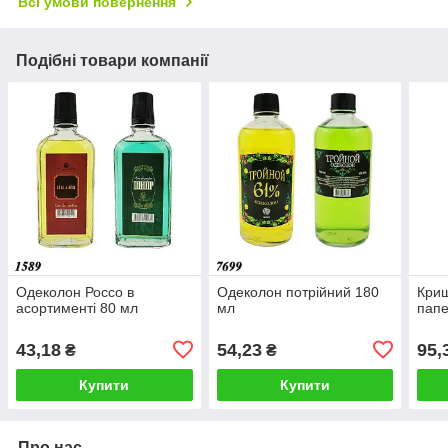
Всі умови повернення
Подібні товари компанії
Одеколон Россо в
Одеколон потрійний 180
Криш
асортименті 80 мл
мл
папе
43,18
54,23
95,
₴
₴
Купити
Купити
Про нас