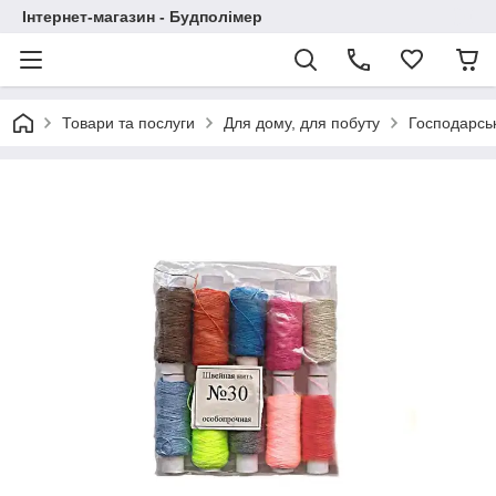
Інтернет-магазин - Будполімер
Товари та послуги
Для дому, для побуту
Господарськ