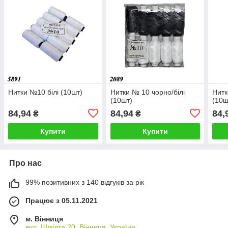
Нитки №10 білі (10шт)
Нитки № 10 чорно/білі
Нитк
(10шт)
(10ш
84,94
84,94
84,
₴
₴
Купити
Купити
Про нас
99% позитивних з 140 відгуків за рік
Працює з 05.11.2021
м. Вінниця
вул. Шмідта 20, Вінниця, Україна