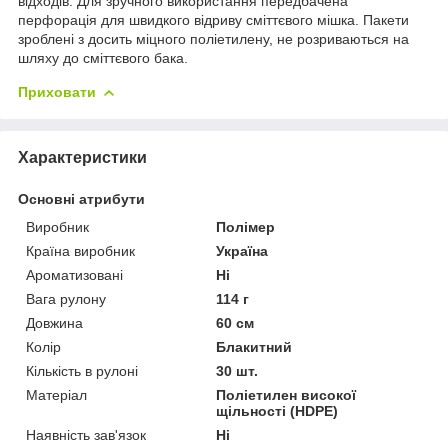
відходів. Для зручного використання передбачена
перфорація для швидкого відриву сміттєвого мішка. Пакети
зроблені з досить міцного поліетилену, не розриваються на
шляху до сміттєвого бака.
Приховати
Характеристики
Основні атрибути
Виробник
Полімер
Країна виробник
Україна
Ароматизовані
Ні
Вага рулону
114 г
Довжина
60 см
Колір
Блакитний
Кількість в рулоні
30 шт.
Матеріал
Поліетилен високої
щільності (HDPE)
Наявність зав'язок
Ні