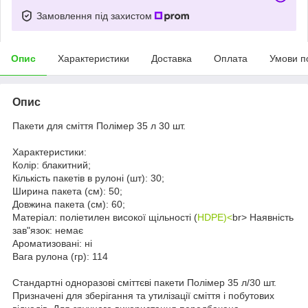
Замовлення під захистом
Опис
Характеристики
Доставка
Оплата
Умови п
Опис
Пакети для сміття Полімер 35 л 30 шт.
Характеристики:
Колір: блакитний;
Кількість пакетів в рулоні (шт): 30;
Ширина пакета (см): 50;
Довжина пакета (см): 60;
Матеріал: поліетилен високої щільності (
HDPE)<
br> Наявність
зав"язок: немає
Ароматизовані: ні
Вага рулона (гр): 114
Стандартні одноразові сміттєві пакети Полімер 35 л/30 шт.
Призначені для зберігання та утилізації сміття і побутових