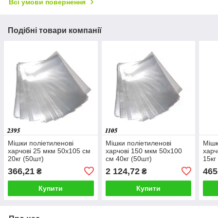
Всі умови повернення
Подібні товари компанії
Мішки поліетиленові
Мішки поліетиленові
Мішк
харчові 25 мкм 50х105 см
харчові 150 мкм 50х100
харч
20кг (50шт)
см 40кг (50шт)
15кг
366,21
2 124,72
465
₴
₴
Купити
Купити