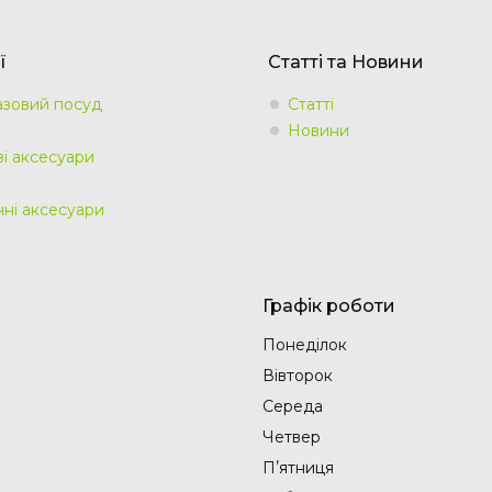
ї
Статті та Новини
зовий посуд
Статті
Новини
ві аксесуари
чні аксесуари
Графік роботи
Понеділок
Вівторок
Середа
Четвер
Пʼятниця