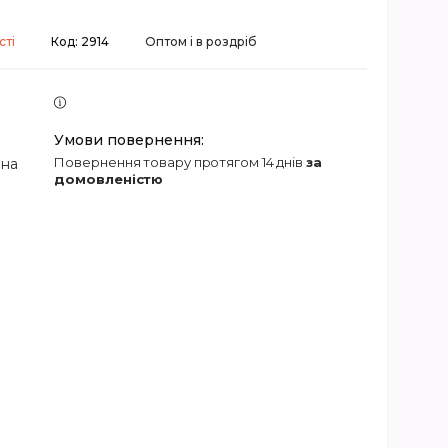
сті
Код:
2914
Оптом і в роздріб
повернення товару протягом 14 днів
за
 на
домовленістю