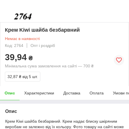
Крем Kiwi шайба безбарвний
Немає в наявності
Код: 2764
Опт і роздріб
39,94
₴
Мінімальна сума замовлення на сайті — 700 ₴
32,87 ₴
від 5 шт.
Опис
Характеристики
Доставка
Оплата
Умови п
Опис
Крем Kiwi шайба безбарвний. Крем надає блиску шкіряним
виробам не залежно від їх кольору. Фото товару на сайті може