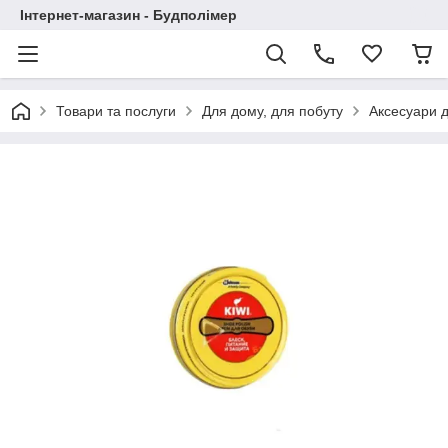
Інтернет-магазин - Будполімер
Товари та послуги
Для дому, для побуту
Аксесуари д