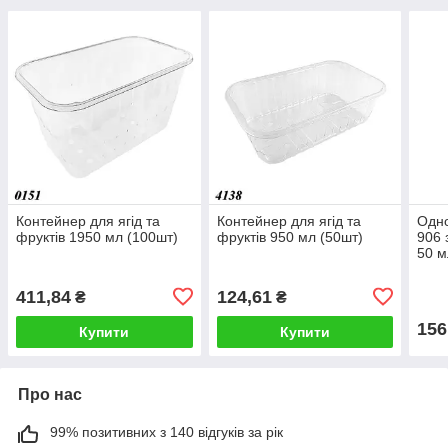
Контейнер для ягід та
Контейнер для ягід та
Одно
фруктів 1950 мл (100шт)
фруктів 950 мл (50шт)
906 
50 м
411,84
124,61
₴
₴
156
Купити
Купити
Про нас
99% позитивних з 140 відгуків за рік