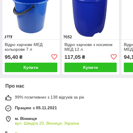
Відро харчове МЕД
Відро харчове з носиком
Відр
кольорове 7 л
МЕД 12 л
МЕД
95,40
117,05
94,
₴
₴
Купити
Купити
Про нас
99% позитивних з 138 відгуків за рік
Працює з 05.11.2021
м. Вінниця
вул. Шмідта 20, Вінниця, Україна