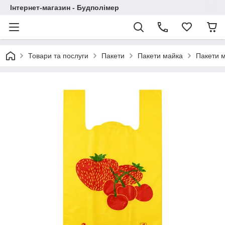
Інтернет-магазин - Будполімер
Товари та послуги
Пакети
Пакети майка
Пакети 