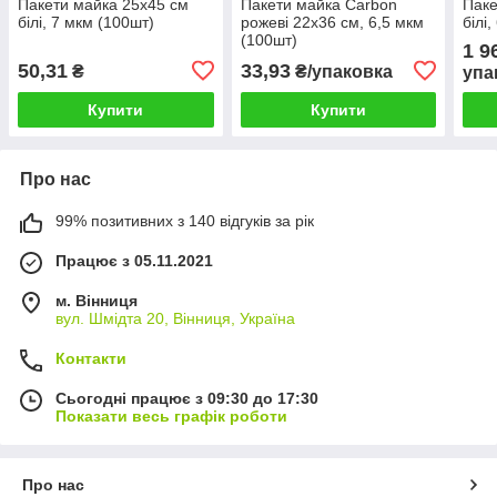
Пакети майка 25х45 см
Пакети майка Carbon
Паке
білі, 7 мкм (100шт)
рожеві 22х36 см, 6,5 мкм
білі
(100шт)
1 9
50,31
33,93
₴
₴/упаковка
упа
Купити
Купити
Про нас
99% позитивних з 140 відгуків за рік
Працює з 05.11.2021
м. Вінниця
вул. Шмідта 20, Вінниця, Україна
Контакти
Сьогодні працює з 09:30 до 17:30
Показати весь графік роботи
Про нас