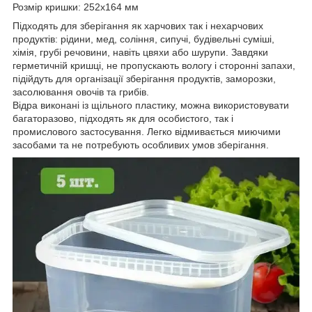
Розмір кришки: 252х164 мм
Підходять для зберігання як харчових так і нехарчових
продуктів: рідини, мед, соління, сипучі, будівельні суміші,
хімія, грубі речовини, навіть цвяхи або шурупи. Завдяки
герметичній кришці, не пропускають вологу і сторонні запахи,
підійдуть для організації зберігання продуктів, заморозки,
засолювання овочів та грибів.
Відра виконані із щільного пластику, можна використовувати
багаторазово, підходять як для особистого, так і
промислового застосування. Легко відмивається миючими
засобами та не потребують особливих умов зберігання.