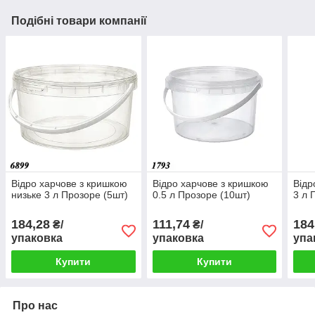
Подібні товари компанії
Відро харчове з кришкою
Відро харчове з кришкою
Відр
низьке 3 л Прозоре (5шт)
0.5 л Прозоре (10шт)
3 л 
184,28
111,74
184
₴/
₴/
упаковка
упаковка
упа
Купити
Купити
Про нас