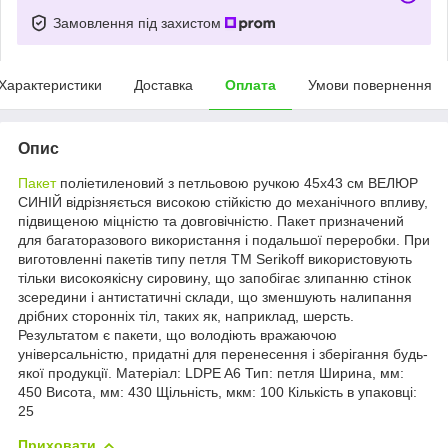
Замовлення під захистом
Характеристики
Доставка
Оплата
Умови повернення
Опис
Пакет
поліетиленовий з петльовою ручкою 45х43 см ВЕЛЮР
СИНІЙ відрізняється високою стійкістю до механічного впливу,
підвищеною міцністю та довговічністю. Пакет призначений
для багаторазового використання і подальшої переробки. При
виготовленні пакетів типу петля ТМ Serikoff використовують
тільки високоякісну сировину, що запобігає злипанню стінок
зсередини і антистатичні склади, що зменшують налипання
дрібних сторонніх тіл, таких як, наприклад, шерсть.
Результатом є пакети, що володіють вражаючою
універсальністю, придатні для перенесення і зберігання будь-
якої продукції. Матеріал: LDPE A6 Тип: петля Ширина, мм:
450 Висота, мм: 430 Щільність, мкм: 100 Кількість в упаковці:
25
Приховати