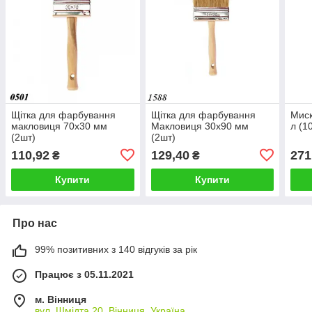
Щітка для фарбування
Щітка для фарбування
Миск
макловиця 70х30 мм
Макловиця 30х90 мм
л (1
(2шт)
(2шт)
110,92
129,40
271
₴
₴
Купити
Купити
Про нас
99% позитивних з 140 відгуків за рік
Працює з 05.11.2021
м. Вінниця
вул. Шмідта 20, Вінниця, Україна