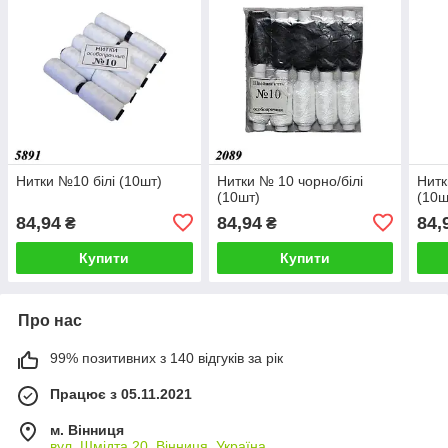
Нитки №10 білі (10шт)
Нитки № 10 чорно/білі
Нитк
(10шт)
(10ш
84,94
84,94
84,
₴
₴
Купити
Купити
Про нас
99% позитивних з 140 відгуків за рік
Працює з 05.11.2021
м. Вінниця
вул. Шмідта 20, Вінниця, Україна