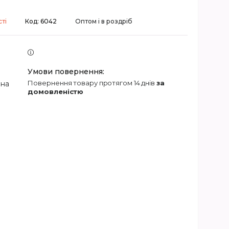
ті
Код:
6042
Оптом і в роздріб
повернення товару протягом 14 днів
за
 на
домовленістю