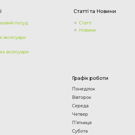
ї
Статті та Новини
зовий посуд
Статті
Новини
ві аксесуари
чні аксесуари
Графік роботи
Понеділок
Вівторок
Середа
Четвер
Пʼятниця
Субота