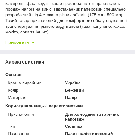
кав'ярень, фаст-фудів, кафе і ресторанів, які практикують
продаж напоїв на виніс. Підстаканник паперовий спеціально
розроблений під 4 стакана різних об'ємів (175 мл - 500 мл).
Такий товар призначений для комфортного обслуговування і
транспортування різного виду напоїв (кава, капучино, какао,
мохіто, соки та інших).
Приховати
Характеристики
Основні
Країна виробник
Україна
Колір
Бежевий
Матеріал
Папір
Користувальницькі характеристики
Призначення
Для холодних та гарячих
напоїв/їжі
Тип
Склянка
Паковання
Пакет поліетиленовий