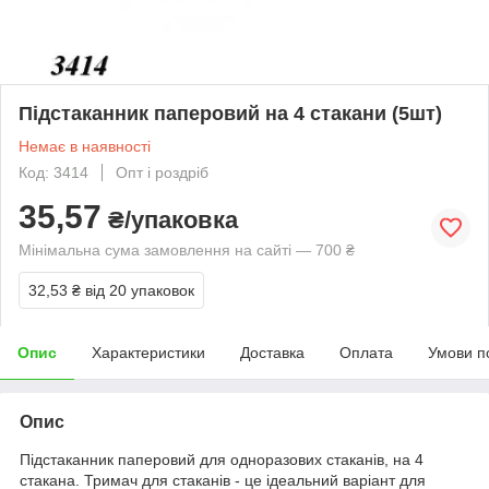
Підстаканник паперовий на 4 стакани (5шт)
Немає в наявності
Код: 3414
Опт і роздріб
35,57
₴/упаковка
Мінімальна сума замовлення на сайті — 700 ₴
32,53 ₴
від 20 упаковок
Опис
Характеристики
Доставка
Оплата
Умови п
Опис
Підстаканник паперовий для одноразових стаканів, на 4
стакана. Тримач для стаканів - це ідеальний варіант для