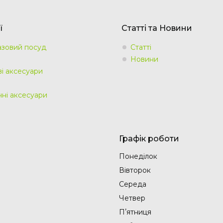
ї
Статті та Новини
зовий посуд
Статті
Новини
ві аксесуари
чні аксесуари
Графік роботи
Понеділок
Вівторок
Середа
Четвер
Пʼятниця