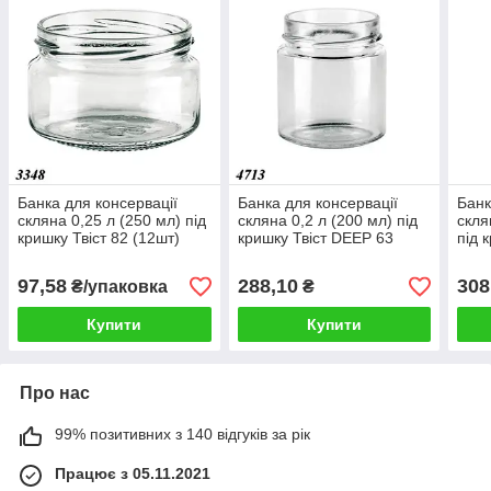
Банка для консервації
Банка для консервації
Банк
скляна 0,25 л (250 мл) під
скляна 0,2 л (200 мл) під
скля
кришку Твіст 82 (12шт)
кришку Твіст DEEP 63
під 
(24шт)
97,58
288,10
308
₴/упаковка
₴
Купити
Купити
Про нас
99% позитивних з 140 відгуків за рік
Працює з 05.11.2021