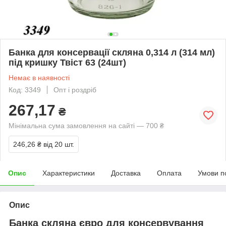
Банка для консервації скляна 0,314 л (314 мл)
під кришку Твіст 63 (24шт)
Немає в наявності
Код: 3349
Опт і роздріб
267,17
₴
Мінімальна сума замовлення на сайті — 700 ₴
246,26 ₴
від 20 шт.
Опис
Характеристики
Доставка
Оплата
Умови п
Опис
Банка скляна євро для консервування