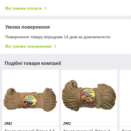
Всі умови оплати
Умови повернення
Повернення товару впродовж 14 днів за домовленістю
Всі умови повернення
Подібні товари компанії
Канат кручений Ділонг d-6
Канат кручений Ділонг d-
Кана