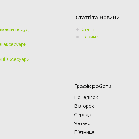
ї
Статті та Новини
зовий посуд
Статті
Новини
ві аксесуари
чні аксесуари
Графік роботи
Понеділок
Вівторок
Середа
Четвер
Пʼятниця