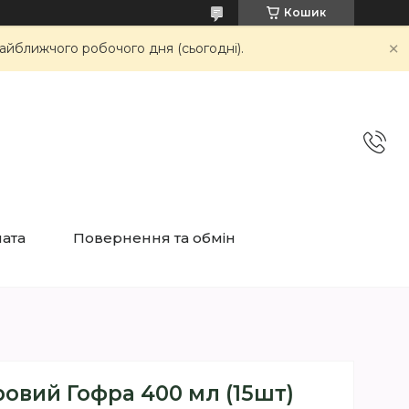
Кошик
айближчого робочого дня (сьогодні).
лата
Повернення та обмін
овий Гофра 400 мл (15шт)