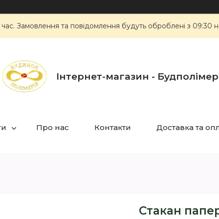
 час. Замовлення та повідомлення будуть оброблені з 09:30 н
Інтернет-магазин - Будполімер
ги
Про нас
Контакти
Доставка та оп
Стакан папер