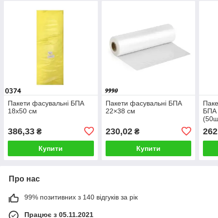
Пакети фасувальні БПА
Пакети фасувальні БПА
Паке
18х50 см
22×38 см
БПА 
(50ш
386,33
230,02
262
₴
₴
Купити
Купити
Про нас
99% позитивних з 140 відгуків за рік
Працює з 05.11.2021