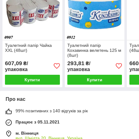
Туалетний папір Чайка
Туалетний папір
Туал
ХХL (48шт)
Кохавинка велетень 125 м
(48ш
(8шт)
607,09
293,81
660
₴/
₴/
упаковка
упаковка
упа
Купити
Купити
Про нас
99% позитивних з 140 відгуків за рік
Працює з 05.11.2021
м. Вінниця
вул. Шмідта 20, Вінниця, Україна