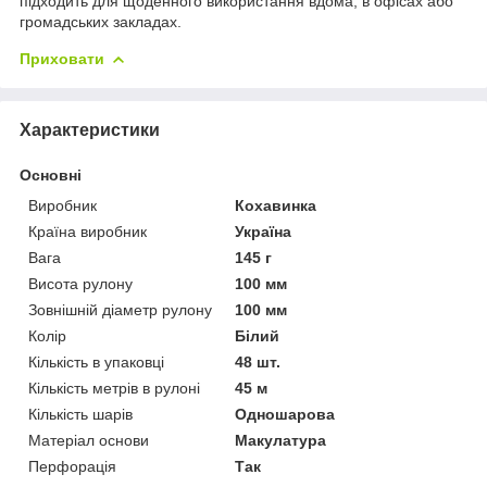
підходить для щоденного використання вдома, в офісах або
громадських закладах.
Приховати
Характеристики
Основні
Виробник
Кохавинка
Країна виробник
Україна
Вага
145 г
Висота рулону
100 мм
Зовнішній діаметр рулону
100 мм
Колір
Білий
Кількість в упаковці
48 шт.
Кількість метрів в рулоні
45 м
Кількість шарів
Одношарова
Матеріал основи
Макулатура
Перфорація
Так