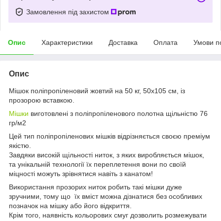
Замовлення під захистом
Опис
Характеристики
Доставка
Оплата
Умови п
Опис
Мішок поліпропіленовий жовтий на 50 кг, 50х105 см, із
прозорою вставкою.
Мішки
виготовлені з поліпропіленового полотна щільністю 76
гр/м2
Цей тип поліпропіленових мішків відрізняється своєю преміум
якістю.
Завдяки високій щільності ниток, з яких виробляється мішок,
та унікальній технології їх переплетення вони по своїй
міцності можуть зрівнятися навіть з канатом!
Використання прозорих ниток робить такі мішки дуже
зручними, тому що їх вміст можна дізнатися без особливих
позначок на мішку або його відкриття.
Крім того, наявність кольорових смуг дозволить розмежувати