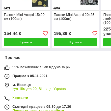
Пакети Міні Асорті 15х20
Пакети Міні Асорті 20х25
Паке
см (100шт)
см (100шт)
любл
(100
225
154,44
195,39
₴
₴
упа
Купити
Купити
Про нас
99% позитивних з 138 відгуків за рік
Працює з 05.11.2021
м. Вінниця
вул. Шмідта 20, Вінниця, Україна
Контакти
Сьогодні працює з 09:30 до 17:30
Показати весь графік роботи