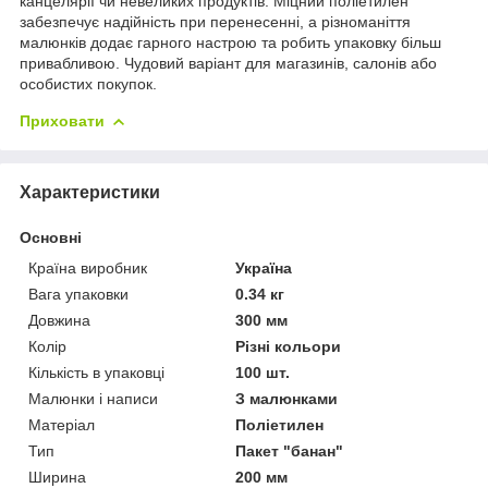
канцелярії чи невеликих продуктів. Міцний поліетилен
забезпечує надійність при перенесенні, а різноманіття
малюнків додає гарного настрою та робить упаковку більш
привабливою. Чудовий варіант для магазинів, салонів або
особистих покупок.
Приховати
Характеристики
Основні
Країна виробник
Україна
Вага упаковки
0.34 кг
Довжина
300 мм
Колір
Різні кольори
Кількість в упаковці
100 шт.
Малюнки і написи
З малюнками
Матеріал
Поліетилен
Тип
Пакет "банан"
Ширина
200 мм