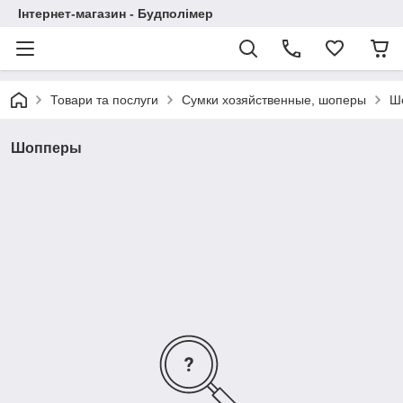
Інтернет-магазин - Будполімер
Товари та послуги
Сумки хозяйственные, шоперы
Ш
Шопперы