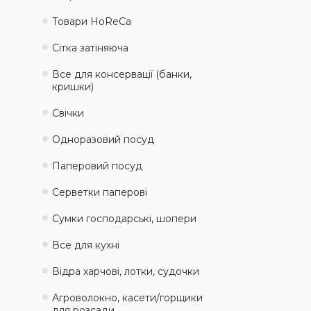
Товари HoReCa
Сітка затіняюча
Все для консервації (банки,
кришки)
Свічки
Одноразовий посуд
Паперовий посуд
Серветки паперові
Сумки господарські, шопери
Все для кухні
Відра харчові, лотки, судочки
Агроволокно, касети/горщики
для розсади