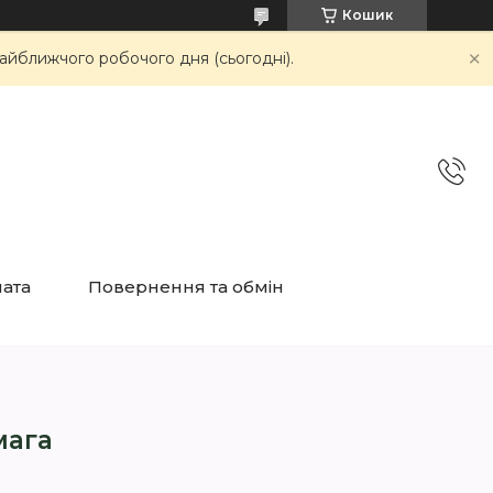
Кошик
айближчого робочого дня (сьогодні).
лата
Повернення та обмін
мага