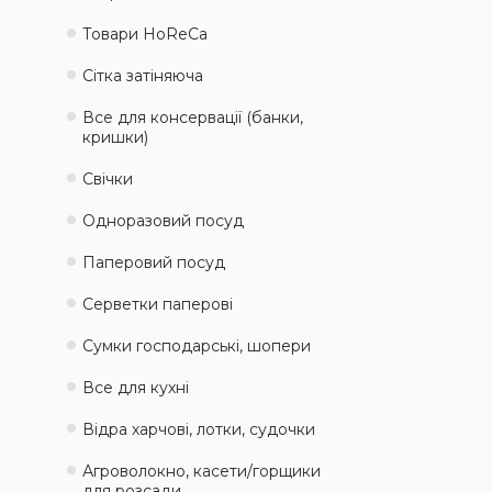
Товари HoReCa
Сітка затіняюча
Все для консервації (банки,
кришки)
Свічки
Одноразовий посуд
Паперовий посуд
Серветки паперові
Сумки господарські, шопери
Все для кухні
Відра харчові, лотки, судочки
Агроволокно, касети/горщики
для розсади