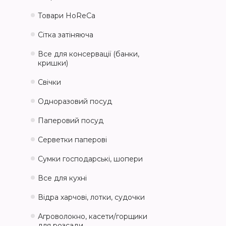
Товари HoReCa
Сітка затіняюча
Все для консервації (банки,
кришки)
Свічки
Одноразовий посуд
Паперовий посуд
Серветки паперові
Сумки господарські, шопери
Все для кухні
Відра харчові, лотки, судочки
Агроволокно, касети/горщики
для розсади