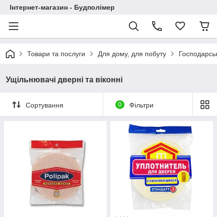
Інтернет-магазин - Будполімер
Товари та послуги
Для дому, для побуту
Господарськ
Ущільнювачі дверні та віконні
Сортування
0
Фільтри