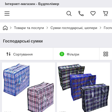
Інтернет-магазин - Будполімер
Товари та послуги
Сумки господарські, шопери
Госп
Господарські сумки
Сортування
0
Фільтри