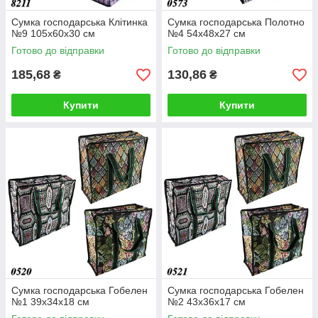
Сумка господарська Клітинка
Сумка господарська Полотно
№9 105х60х30 см
№4 54х48х27 см
Готово до відправки
Готово до відправки
185,68
130,86
₴
₴
Купити
Купити
Сумка господарська Гобелен
Сумка господарська Гобелен
№1 39х34х18 см
№2 43х36х17 см