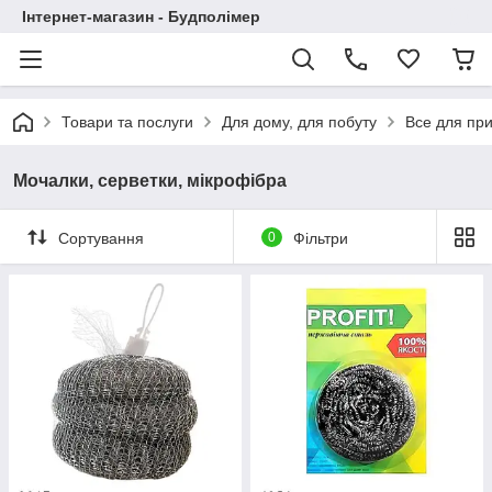
Інтернет-магазин - Будполімер
Товари та послуги
Для дому, для побуту
Все для пр
Мочалки, серветки, мікрофібра
Сортування
0
Фільтри