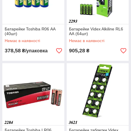
Батарейки Toshiba R06 АА
Батарейки Videx Alkiline RL6
(40шт)
АА (64шт)
Немає в наявності
Немає в наявності
378,58
905,28
₴/упаковка
₴
Батарейки Toshiba LR06
Батарейки таблетки Videx