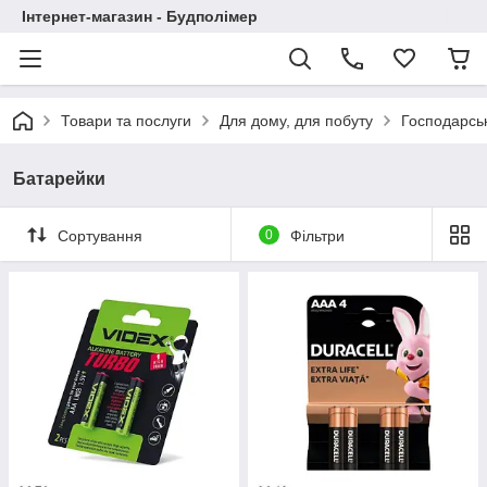
Інтернет-магазин - Будполімер
Товари та послуги
Для дому, для побуту
Господарськ
Батарейки
Сортування
0
Фільтри