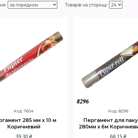
7604
8296
гамент 285 мм х 10 м
Пергамент для паку
Коричневий
280мм х 6м Коричневи
39,30 ₴
68,15 ₴