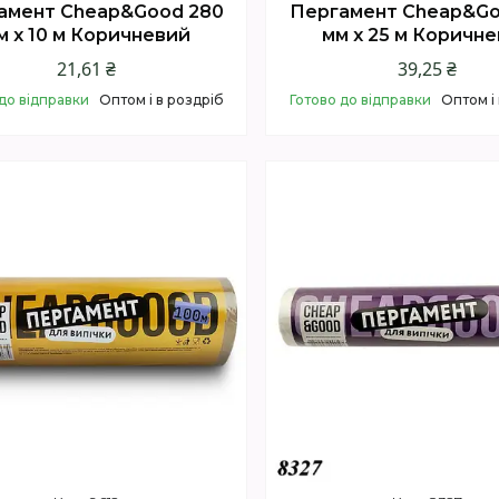
амент Cheap&Good 280
Пергамент Cheap&Go
м х 10 м Коричневий
мм х 25 м Коричн
21,61 ₴
39,25 ₴
до відправки
Оптом і в роздріб
Готово до відправки
Оптом і
Купити
Купити