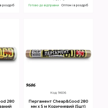
 в роздріб
Готово до відправки
Оптом і в роздріб
Купити
9606
od 280
Пергамент Cheap&Good 280
ований
мм х 5 м Коричневий (5шт)