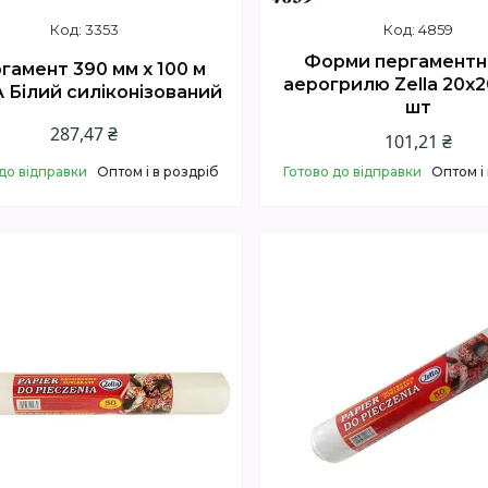
3353
4859
Форми пергаментн
гамент 390 мм х 100 м
аерогрилю Zella 20х2
 Білий силіконізований
шт
287,47 ₴
101,21 ₴
до відправки
Оптом і в роздріб
Готово до відправки
Оптом і
Купити
Купити