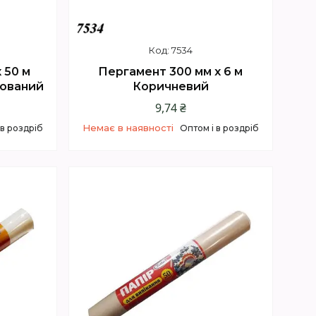
7534
 50 м
Пергамент 300 мм х 6 м
зований
Коричневий
9,74 ₴
Немає в наявності
 в роздріб
Оптом і в роздріб
1
+380 (73) 200-72-01
Відділ продажів