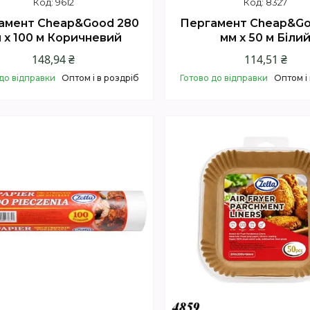
9612
8327
амент Cheap&Good 280
Пергамент Cheap&Go
 х 100 м Коричневий
мм х 50 м Біли
148,94 ₴
114,51 ₴
до відправки
Оптом і в роздріб
Готово до відправки
Оптом і
Купити
Купити