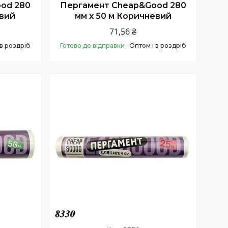
od 280
Пергамент Cheap&Good 280
евий
мм х 50 м Коричневий
71,56 ₴
 в роздріб
Готово до відправки
Оптом і в роздріб
Купити