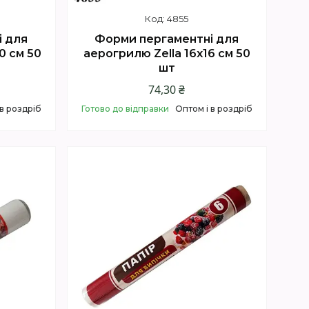
4855
і для
Форми пергаментні для
0 см 50
аерогрилю Zella 16х16 см 50
шт
74,30 ₴
 в роздріб
Готово до відправки
Оптом і в роздріб
Купити