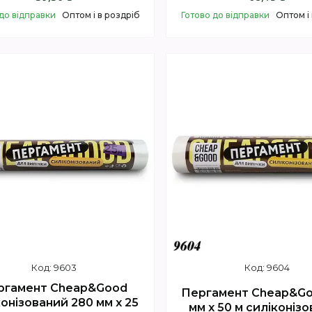
до відправки
Оптом і в роздріб
Готово до відправки
Оптом і
Купити
Купити
9603
9604
ргамент Cheap&Good
Пергамент Cheap&Go
конізований 280 мм х 25
мм х 50 м силіконіз