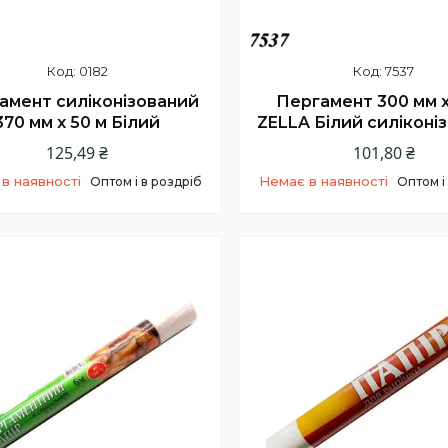
0182
7537
амент силіконізований
Пергамент 300 мм х
370 мм х 50 м Білий
ZELLA Білий силіконі
125,49 ₴
101,80 ₴
в наявності
Немає в наявності
Оптом і в роздріб
Оптом і
+380 (73) 200-72-01
+380 (73) 200-72-0
Відділ продажів
Відділ продажів