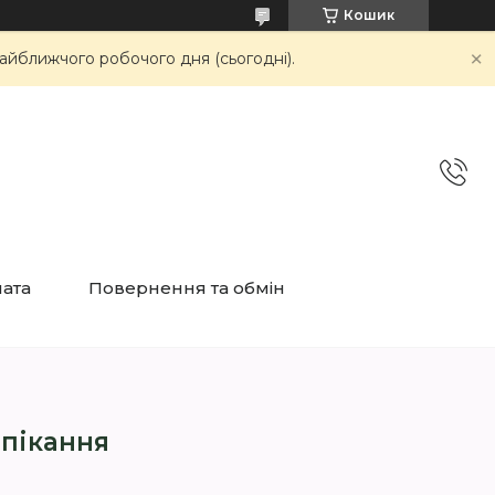
Кошик
айближчого робочого дня (сьогодні).
лата
Повернення та обмін
пікання