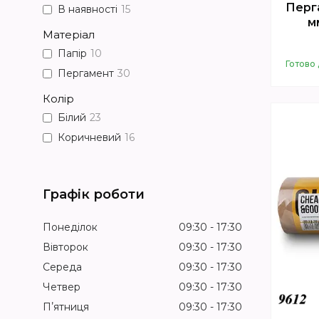
Перг
В наявності
15
м
Матеріал
Папір
10
Готово 
Пергамент
30
Колір
Білий
23
Коричневий
16
Графік роботи
Понеділок
09:30
17:30
Вівторок
09:30
17:30
Середа
09:30
17:30
Четвер
09:30
17:30
Пʼятниця
09:30
17:30