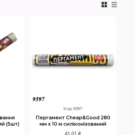
9597
вання
Пергамент Cheap&Good 280
й (5шт)
мм х 10 м силіконізований
41,01 ₴