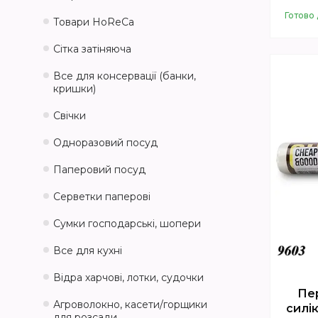
Готово 
Товари HoReCa
Сітка затіняюча
Все для консервації (банки,
кришки)
Свічки
Одноразовий посуд
Паперовий посуд
Серветки паперові
Сумки господарські, шопери
Все для кухні
Відра харчові, лотки, судочки
Пе
Агроволокно, касети/горщики
силі
для розсади