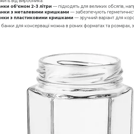
жить від виробника.
нки об'ємом 2-3 літри
— підходять для великих обсягів, напр
анки з металевими кришками
— забезпечують герметичність
анки з пластиковими кришками
— зручний варіант для коро
 банки для консервації можна в різних форматах та розмірах, 