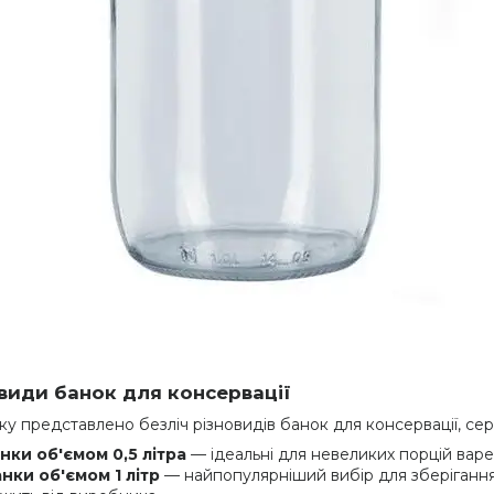
види банок для консервації
ку представлено безліч різновидів банок для консервації, сер
нки об'ємом 0,5 літра
— ідеальні для невеликих порцій варе
нки об'ємом 1 літр
— найпопулярніший вибір для зберігання с