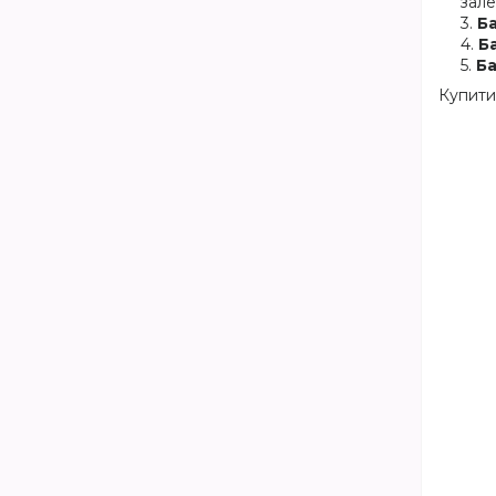
зале
Ба
Б
Б
Купити