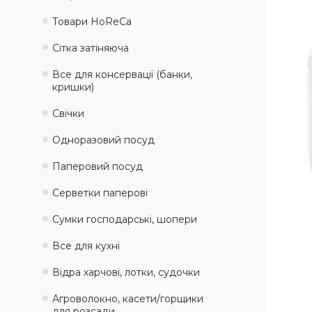
Товари HoReCa
Сітка затіняюча
Все для консервації (банки,
кришки)
Свічки
Одноразовий посуд
Паперовий посуд
Серветки паперові
Сумки господарські, шопери
Все для кухні
Відра харчові, лотки, судочки
Агроволокно, касети/горщики
для розсади