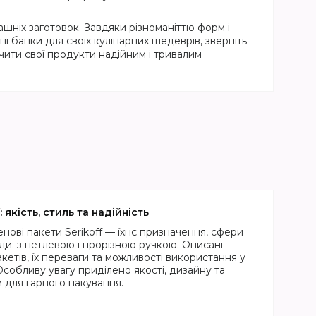
шніх заготовок. Завдяки різноманіттю форм і
і банки для своїх кулінарних шедеврів, зверніть
ечити свої продукти надійним і тривалим
 якість, стиль та надійність
енові пакети Serikoff — їхнє призначення, сфери
ди: з петлевою і прорізною ручкою. Описані
етів, їх переваги та можливості використання у
Особливу увагу приділено якості, дизайну та
 для гарного пакування.