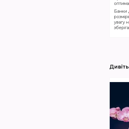
оптима
Банки 
розмір
увагу н
зберіг