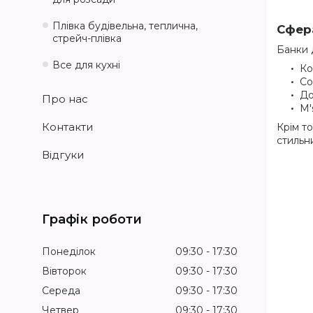
Плівка будівельна, теплична,
Сфера
стрейч-плівка
Банки 
Все для кухні
Ко
Со
До
Про нас
М'
Контакти
Крім т
стильни
Відгуки
Графік роботи
Понеділок
09:30
17:30
Вівторок
09:30
17:30
Середа
09:30
17:30
Четвер
09:30
17:30