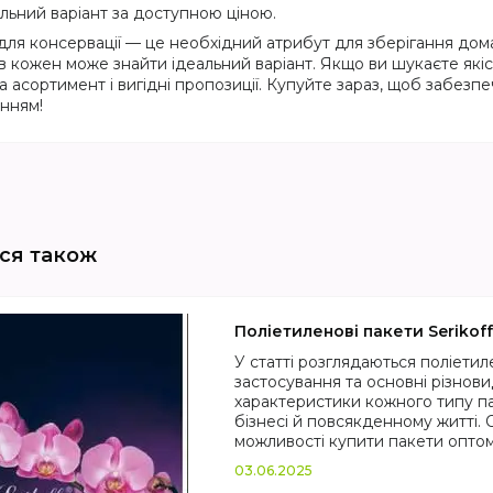
льний варіант за доступною ціною.
для консервації — це необхідний атрибут для зберігання дома
ів кожен може знайти ідеальний варіант. Якщо ви шукаєте якісн
а асортимент і вигідні пропозиції. Купуйте зараз, щоб забезп
анням!
Поліетиленові пакети Serikoff:
У статті розглядаються поліетил
застосування та основні різнови
характеристики кожного типу пак
бізнесі й повсякденному житті. 
можливості купити пакети оптом
03.06.2025