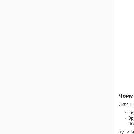
Чому 
Скляні
Ек
Зр
Зб
Купити