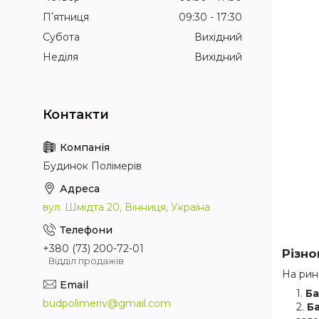
Пʼятниця
09:30
17:30
Субота
Вихідний
Неділя
Вихідний
Будинок Полімерів
вул. Шмідта 20, Вінниця, Україна
+380 (73) 200-72-01
Різно
Відділ продажів
На рин
Ба
budpolimeriv@gmail.com
Ба